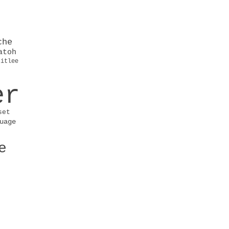
che
atoh
titlee
er
set
uage
e