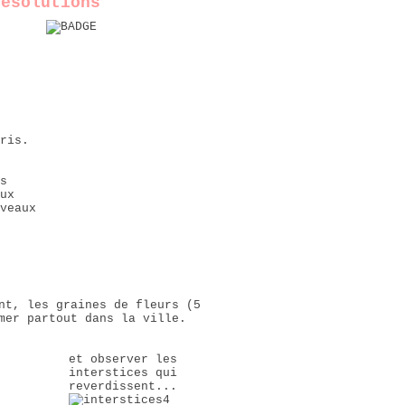
résolutions
ris.
s
ux
veaux
ant, les
graines de fleurs
(5
mer partout dans la ville.
et observer les
interstices qui
reverdissent...