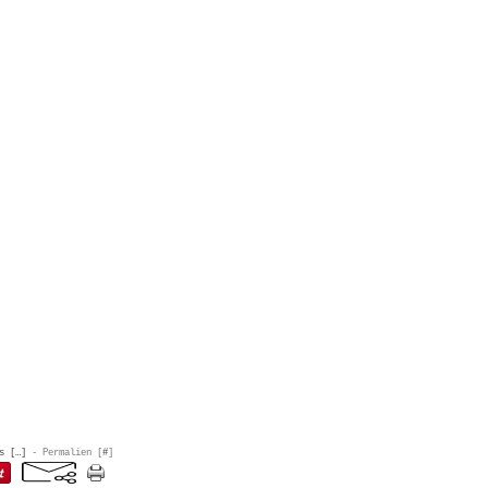
s [
…
]
- Permalien [
#
]