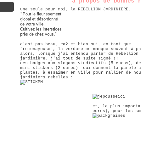
à propos de bonnes 
une seule pour moi, la REBELLION JARDINIERE.
Pour le fleurissement
"
global et désordonné
de votre ville.
Cultivez les interstices
près de chez vous."
c'est pas beau, ca? et bien oui, en tant que
"
romenayouse
", la verdure me manque souvent à pa
alors, lorsque j'ai entendu parler de Rebellion
jardinière, j'ai tout de suite signé !!
des badges aux slogans vindicatifs (5 euros), de
mini stickers (2 euros) qui donnent la parole a
plantes, à essaimer en ville pour rallier de nou
jardiniers rebelles :
et, le plus import
euros), pour les se