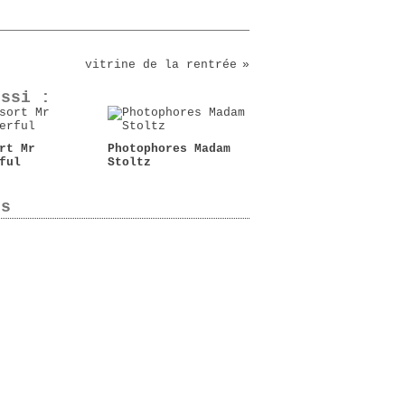
vitrine de la rentrée
ussi :
rt Mr
Photophores Madam
ful
Stoltz
es