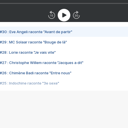
#30 : Eve Angeli raconte "Avant de partir"
#29 : MC Solaar raconte "Bouge de là"
28 : Lorie raconte "Je vais vite"
#27 : Christophe Willem raconte "Jacques a dit"
#26 : Chimène Badi raconte "Entre nous"
#25 : Indochine raconte "3e sexe"
#24 : Zaho raconte "C'est chelou"
#23 : Patrick Bruel raconte "Au café des délices"
#22 : Kyo raconte "Le chemin"
#21 : Nolwenn Leroy raconte "Cassé"