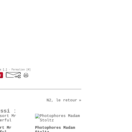
s [
…
]
- Permalien [
#
]
N2, le retour
ussi :
rt Mr
Photophores Madam