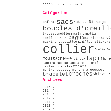
****Où nous trouver?
Catégories
sacs
Nat et Nin
nuage
enfants
boucles d'oreill
trousses
mobiles
Tassia Canellis
bague
april showers
noë
matriochka
masking tape
mimi'lou stickers
titlee
collier
Adolie Da
lapin
moustache
pre
bijoux
bambi
sabrina sacs
barnabé aime le café
cartes postales
stickers
montre gousset montre à gousset
broches
bracelet
Shinzi K
Archives
2015
2014
Décembre
(1)
2013
Mai
Décembre
(2)
(2)
2012
Avril
Novembre
Décembre
(4)
(4)
(9)
2011
Février
Octobre
Novembre
Décembre
(2)
(9)
(23)
(76)
2010
Janvier
Septembre
Octobre
Novembre
Décembre
(5)
(16)
(51)
(14)
(4)
2009
Août
Septembre
Octobre
Novembre
Décembre
(2)
(30)
(20)
(30)
(7)