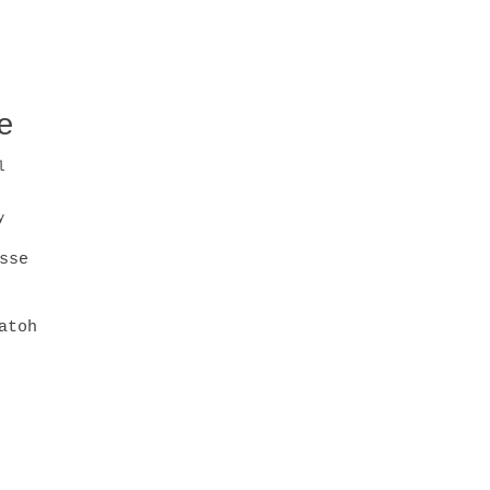
e
l
y
sse
atoh