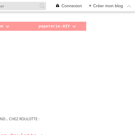
Connexion
+
Créer mon blog
on
papeterie-DIY
ND... CHEZ ROULOTTE :