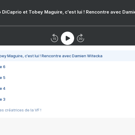
 DiCaprio et Tobey Maguire, c'est lui ! Rencontre avec Dam
bey Maguire, c'est lui ! Rencontre avec Damien Witecka
e 6
e 5
e 4
e 3
s créatrices de la VF !
e 2
e 1