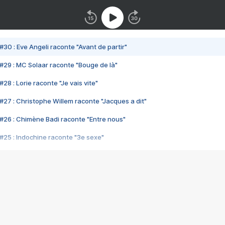
#30 : Eve Angeli raconte "Avant de partir"
#29 : MC Solaar raconte "Bouge de là"
28 : Lorie raconte "Je vais vite"
#27 : Christophe Willem raconte "Jacques a dit"
#26 : Chimène Badi raconte "Entre nous"
#25 : Indochine raconte "3e sexe"
#24 : Zaho raconte "C'est chelou"
#23 : Patrick Bruel raconte "Au café des délices"
#22 : Kyo raconte "Le chemin"
#21 : Nolwenn Leroy raconte "Cassé"