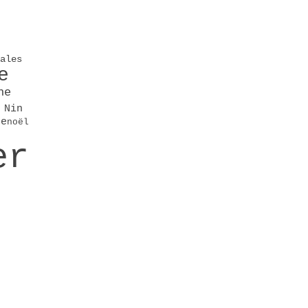
ales
e
he
 Nin
se
noël
er