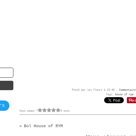
Posté par les fleurs à 23:40 -
Commentaire
Tags:
house of rym
rs
Vous aimez ?
0 vote
Bol House of RYM