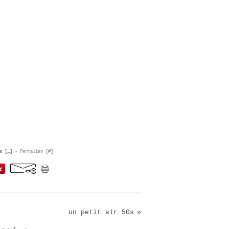
s [
…
]
- Permalien [
#
]
un petit air 50s