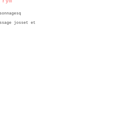
 rym
ssage josset et