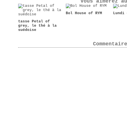
Vous aimerez a
Bol House of RYM
Lundi 
tasse Petal of
grey, le thé à la
suédoise
Commentair