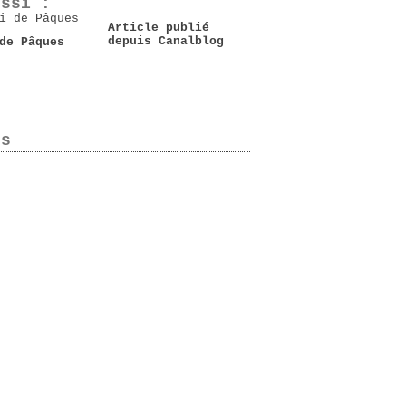
ussi :
Article publié
depuis Canalblog
de Pâques
es