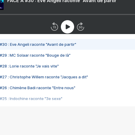
FACE A #30 : Eve Angeli raconte "Avant de partir"
#30 : Eve Angeli raconte "Avant de partir"
#29 : MC Solaar raconte "Bouge de là"
28 : Lorie raconte "Je vais vite"
#27 : Christophe Willem raconte "Jacques a dit"
#26 : Chimène Badi raconte "Entre nous"
#25 : Indochine raconte "3e sexe"
#24 : Zaho raconte "C'est chelou"
#23 : Patrick Bruel raconte "Au café des délices"
#22 : Kyo raconte "Le chemin"