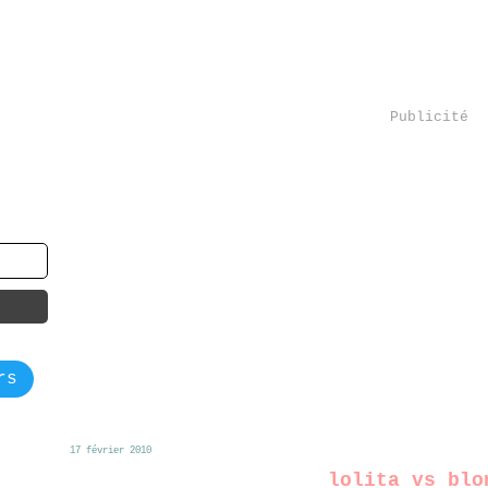
Publicité
rs
17 février 2010
lolita vs blo