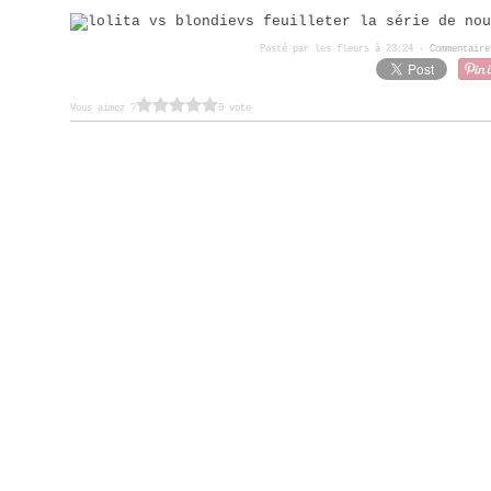
vs feuilleter la série de nou
Posté par les fleurs à 23:24 -
Commentaire
Vous aimez ?
0 vote