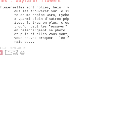
hes : wayfarer flowers
elles sont jolies, hein ! v
ous les trouverez sur le si
te de ma copine Caro, Eyebo
x .parmi plein d'autres pép
ites. le truc en plus, c'es
t qu'on peut les "essayer"
en téléchargeant sa photo.
et puis si elles vous vont,
vous pouvez craquer : les f
rais de...
s [
…
]
- Permalien [
#
]