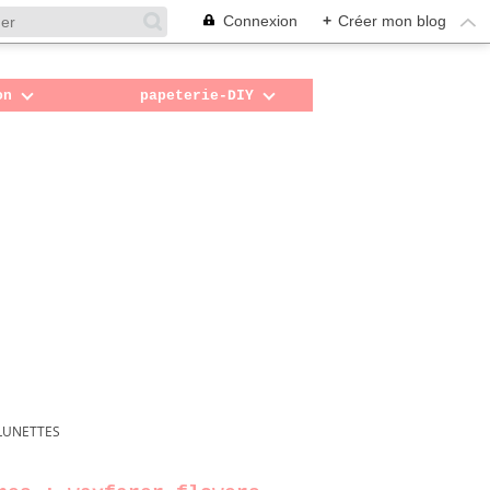
Connexion
+
Créer mon blog
on
papeterie-DIY
 LUNETTES