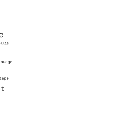
e
ellis
e
nuage
tape
et