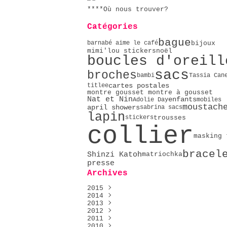
****Où nous trouver?
Catégories
bague
bijoux
barnabé aime le café
mimi'lou stickers
noël
boucles d'oreill
sacs
broches
bambi
Tassia Can
cartes postales
titlee
montre gousset montre à gousset
Nat et Nin
enfants
Adolie Day
mobiles
moustach
april showers
sabrina sacs
lapin
trousses
stickers
collier
masking 
bracel
Shinzi Katoh
matriochka
presse
Archives
2015
2014
Décembre
(1)
2013
Mai
Décembre
(2)
(2)
2012
Avril
Novembre
Décembre
(4)
(4)
(9)
2011
Février
Octobre
Novembre
Décembre
(2)
(9)
(23)
(76)
2010
Janvier
Septembre
Octobre
Novembre
Décembre
(5)
(16)
(51)
(14)
(4)