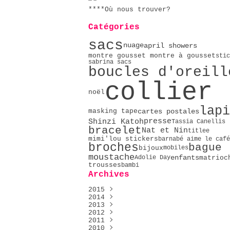
****Où nous trouver?
Catégories
sacs
nuage
april showers
montre gousset montre à gousset
stic
sabrina sacs
boucles d'oreill
collier
noël
lapi
masking tape
cartes postales
presse
Shinzi Katoh
Tassia Canellis
bracelet
Nat et Nin
titlee
mimi'lou stickers
barnabé aime le café
broches
bague
bijoux
mobiles
moustache
enfants
matrioc
Adolie Day
trousses
bambi
Archives
2015
2014
Décembre
(1)
2013
Mai
Décembre
(2)
(2)
2012
Avril
Novembre
Décembre
(4)
(4)
(9)
2011
Février
Octobre
Novembre
Décembre
(2)
(9)
(23)
(76)
2010
Janvier
Septembre
Octobre
Novembre
Décembre
(5)
(16)
(51)
(14)
(4)