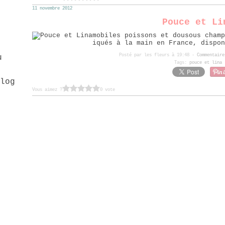
11 novembre 2012
Pouce et Li
mobiles poissons et dousous champ
iqués à la main en France, dispon
Posté par les fleurs à 19:48 -
Commentaire
u
Tags:
pouce et lina
Vous aimez ?
0 vote