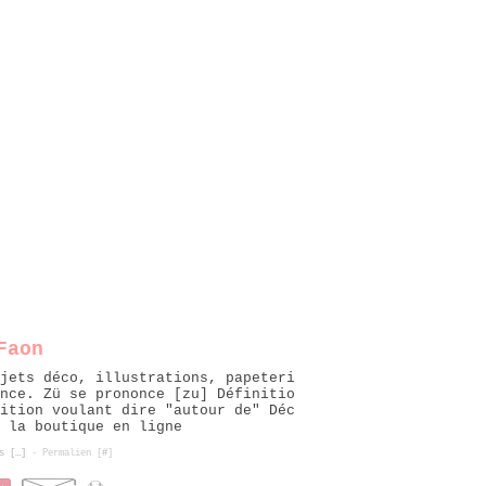
Faon
jets déco, illustrations, papeteri
nce. Zü se prononce [zu] Définitio
ition voulant dire "autour de" Déc
r la boutique en ligne
s [
…
]
- Permalien [
#
]