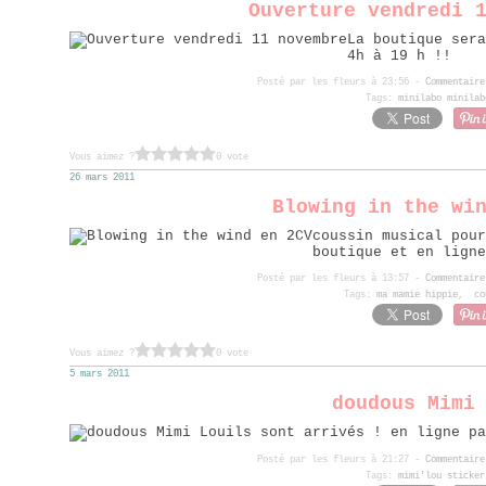
Ouverture vendredi 
La boutique sera
4h à 19 h !!
Posté par les fleurs à 23:56 -
Commentaire
Tags:
minilabo minilab
Vous aimez ?
0 vote
26 mars 2011
Blowing in the wi
coussin musical pour
boutique et en ligne
Posté par les fleurs à 13:57 -
Commentaire
Tags:
ma mamie hippie
,
co
Vous aimez ?
0 vote
5 mars 2011
doudous Mimi
ils sont arrivés ! en ligne pa
Posté par les fleurs à 21:27 -
Commentaire
Tags:
mimi'lou sticker