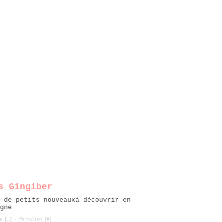
s Gingiber
 de petits nouveauxà découvrir en
gne
s [
…
]
- Permalien [
#
]