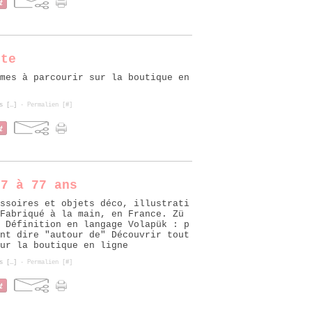
tte
mes à parcourir sur la boutique en
s [
…
]
- Permalien [
#
]
,7 à 77 ans
ssoires et objets déco, illustrati
 Fabriqué à la main, en France. Zü
 Définition en langage Volapük : p
nt dire "autour de" Découvrir tout
ur la boutique en ligne
s [
…
]
- Permalien [
#
]