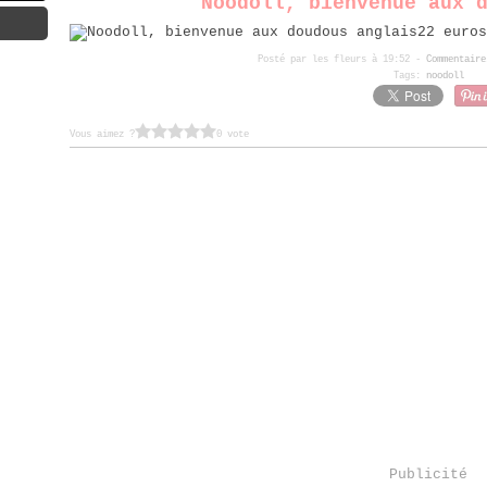
Noodoll, bienvenue aux 
22 euros
Posté par les fleurs à 19:52 -
Commentaire
Tags:
noodoll
Vous aimez ?
0 vote
Publicité