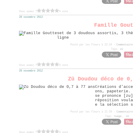
Vous aimez ?
0 vote
28 novembre 2012
Famille Gou
set de 3 doudous assortis, 3 thè
ligne
Posté par les fleurs à 22:24 -
Commentaire
Tags:
zü
Vous aimez ?
0 vote
28 novembre 2012
Zü Doudou déco de 0
Créations d'acce
ons, papeterie.
se prononce [zu]
réposition voula
e la sélection s
Posté par les fleurs à 21:59 -
Commentaire
Tags:
nuage
,
zü
Vous aimez ?
0 vote