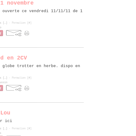
11 novembre
 ouverte ce vendredi 11/11/11 de 1
s [
…
]
- Permalien [
#
]
o
nd en 2CV
 globe trotter en herbe. dispo en
s [
…
]
- Permalien [
#
]
ussin
 Lou
r ici
s [
…
]
- Permalien [
#
]
s