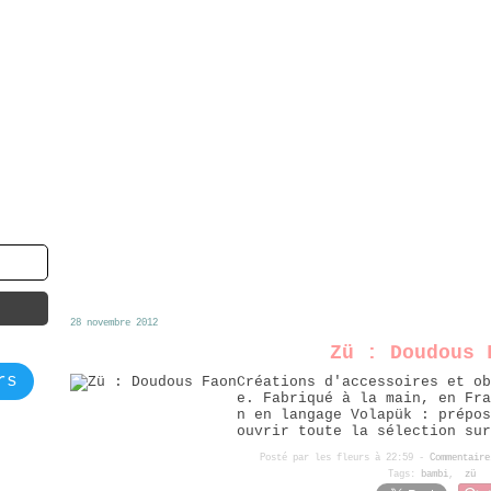
28 novembre 2012
Zü : Doudous 
rs
Créations d'accessoires et ob
e. Fabriqué à la main, en Fra
n en langage Volapük : prépos
ouvrir toute la sélection su
Posté par les fleurs à 22:59 -
Commentaire
Tags:
bambi
,
zü