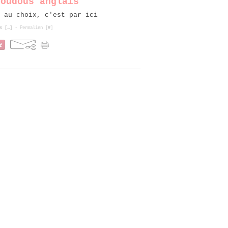
doudous anglais
 au choix, c'est par ici
s [
…
]
- Permalien [
#
]