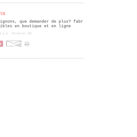
na
ignons, que demander de plus? fabr
ibles en boutique et en ligne
s [
…
]
- Permalien [
#
]