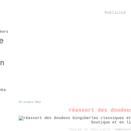
Publicité
kers
e
n
hka
29 octobre 2012
réassort des doudou
les classiques et
boutique et en li
Posté par les fleurs à 21:11 -
Commentaire