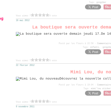
Tags:
gingiber
Vous aimez ?
0 vote
og
16 mai 2012
La boutique sera ouverte dem
Posté par les fleurs à 22:50 -
Commentaire
Tags:
enfants
,
gingib
Vous aimez ?
0 vote
22 février 2012
Mimi Lou, du n
Découvrez la nouvelle coll
Posté par les fleurs à 19:04 -
Commentaire
Tags:
mimi'lou sticker
Vous aimez ?
0 vote
9 novembre 2011