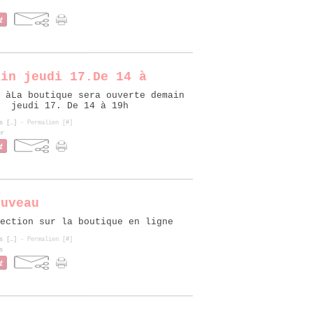
ain jeudi 17.De 14 à
La boutique sera ouverte demain
jeudi 17. De 14 à 19h
s [
…
]
- Permalien [
#
]
er
ouveau
ection sur la boutique en ligne
s [
…
]
- Permalien [
#
]
s