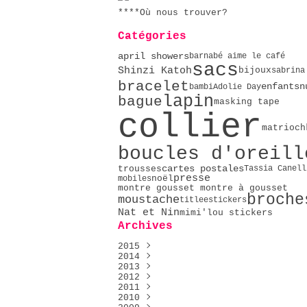
****Où nous trouver?
Catégories
april showers
barnabé aime le café
sacs
Shinzi Katoh
bijoux
sabrina
bracelet
n
enfants
bambi
Adolie Day
lapin
bague
masking tape
collier
matrioch
boucles d'oreill
cartes postales
trousses
Tassia Canell
presse
noël
mobiles
montre gousset montre à gousset
broche
moustache
titlee
stickers
Nat et Nin
mimi'lou stickers
Archives
2015
2014
Décembre
(1)
2013
Mai
Décembre
(2)
(2)
2012
Avril
Novembre
Décembre
(4)
(4)
(9)
2011
Février
Octobre
Novembre
Décembre
(2)
(9)
(23)
(76)
2010
Janvier
Septembre
Octobre
Novembre
Décembre
(5)
(16)
(51)
(14)
(4)