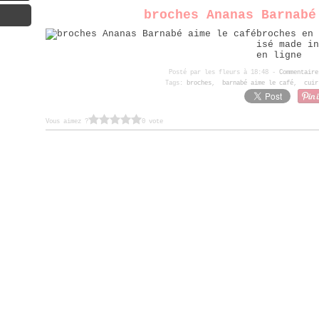
broches Ananas Barnabé
broches en 
isé made in
en ligne
Posté par les fleurs à 18:48 -
Commentaire
Tags:
broches
,
barnabé aime le café
,
cuir
Vous aimez ?
0 vote