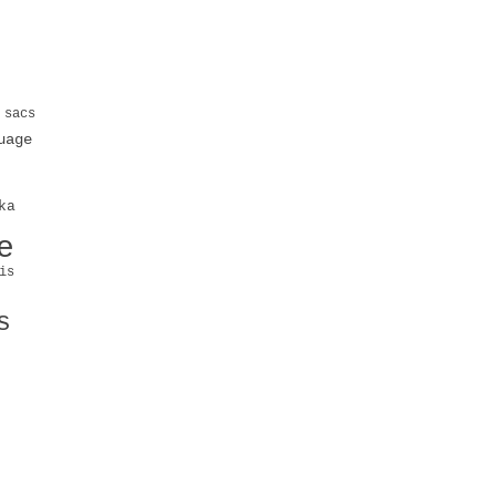
 sacs
uage
ka
e
is
s