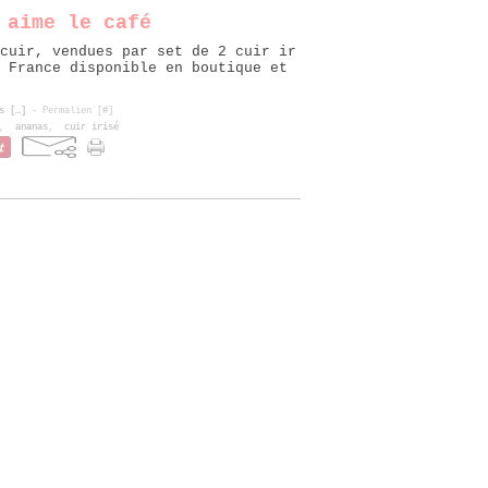
 aime le café
cuir, vendues par set de 2 cuir ir
 France disponible en boutique et
s [
…
]
- Permalien [
#
]
,
ananas
,
cuir irisé