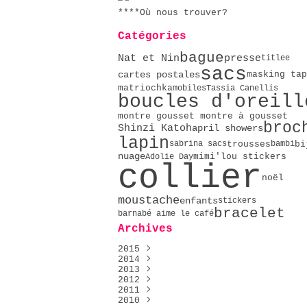
****Où nous trouver?
Catégories
bague
Nat et Nin
presse
titlee
sacs
cartes postales
masking tap
matriochka
mobiles
Tassia Canellis
boucles d'oreill
montre gousset montre à gousset
broc
Shinzi Katoh
april showers
lapin
trousses
bi
sabrina sacs
bambi
nuage
mimi'lou stickers
Adolie Day
collier
noël
moustache
enfants
stickers
bracelet
barnabé aime le café
Archives
2015
2014
Décembre
(1)
2013
Mai
Décembre
(2)
(2)
2012
Avril
Novembre
Décembre
(4)
(4)
(9)
2011
Février
Octobre
Novembre
Décembre
(2)
(9)
(23)
(76)
2010
Janvier
Septembre
Octobre
Novembre
Décembre
(5)
(16)
(51)
(14)
(4)