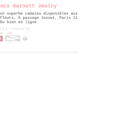
oncs Garnett Jewlry
un superbe camaieu disponibles aux
fleurs, 6 passage Josset, Paris 11
Ou bien en ligne
s [
…
]
- Permalien [
#
]
de
,
jonc