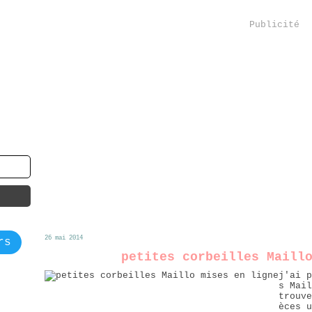
Publicité
26 mai 2014
rs
petites corbeilles Maill
j'ai p
s Mail
trouve
èces u