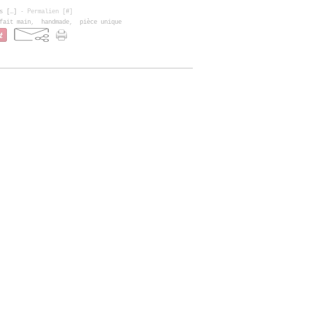
s [
…
]
- Permalien [
#
]
fait main
,
handmade
,
pièce unique