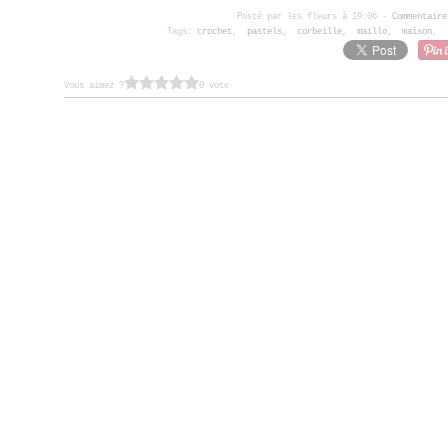
Posté par les fleurs à 19:06 -
Commentaire
Tags:
crochet
,
pastels
,
corbeille
,
maillo
,
maison
,
Vous aimez ?
0 vote