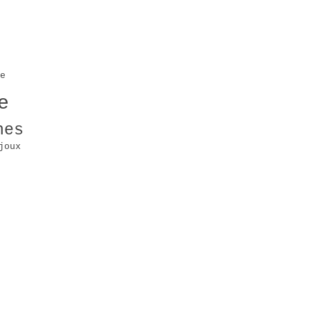
e
e
hes
joux