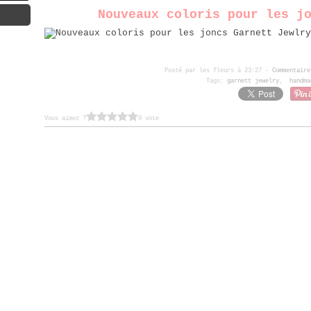
Nouveaux coloris pour les j
Posté par les fleurs à 23:27 -
Commentaire
Tags:
garnett jewelry
,
handma
Vous aimez ?
0 vote