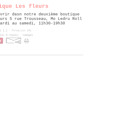
ique Les fleurs
vrir dasn notre deuxième boutique
urs 5 rue Trousseau, Mo Ledru Roll
ardi au samedi, 11h30-19h30
s [
…
]
- Permalien [
#
]
lix d reynis
,
limoges