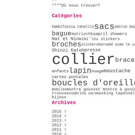
****Où nous trouver?
Catégories
sacs
bambi
Tassia Canellis
Adolie Da
bague
april showers
matriochka
Nat et Nin
mimi'lou stickers
broches
stickers
barnabé aime le c
presse
Shinzi Katoh
collier
brace
lapin
moustache
nuage
enfants
cartes postales
boucles d'oreill
montre gousset montre à gous
mobiles
masking tape
noël
trousses
sabrina sacs
bijoux
Archives
2015
2014
Décembre
(1)
2013
Mai
Décembre
(2)
(2)
2012
Avril
Novembre
Décembre
(4)
(4)
(9)
2011
Février
Octobre
Novembre
Décembre
(2)
(9)
(23)
(76)
2010
Janvier
Septembre
Octobre
Novembre
Décembre
(5)
(16)
(51)
(14)
(4)