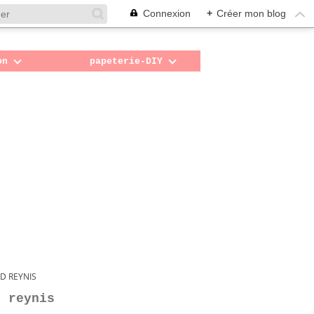
Connexion
+
Créer mon blog
on
papeterie-DIY
 D REYNIS
d reynis