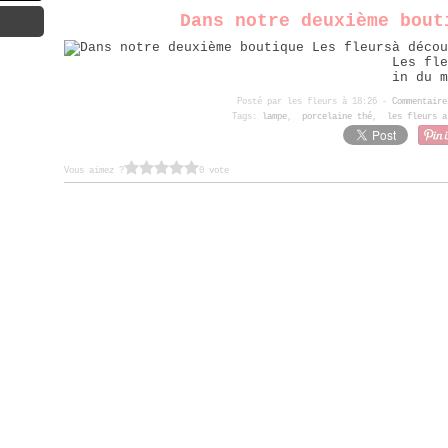
Dans notre deuxième bout
à décou
Les fle
in du m
Posté par les fleurs à 18:26 -
Commentaire
Tags:
lampe
,
porcelaine thé
,
les fleurs a
Vous aimez ?
0 vote