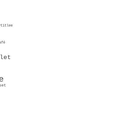
y
titlee
afé
let
e
set