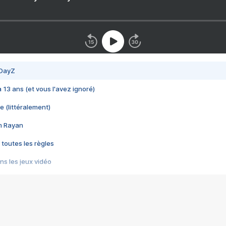
 DayZ
 a 13 ans (et vous l'avez ignoré)
e (littéralement)
im Rayan
 toutes les règles
s les jeux vidéo
us choquant de Rockstar ? - Le scandale BULLY
e plus moche de Steam
du RÊVE tourne au CAUCHEMAR