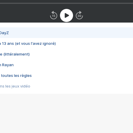
 DayZ
 a 13 ans (et vous l'avez ignoré)
e (littéralement)
im Rayan
 toutes les règles
s les jeux vidéo
us choquant de Rockstar ? - Le scandale BULLY
e plus moche de Steam
du RÊVE tourne au CAUCHEMAR
pendant 8 heures