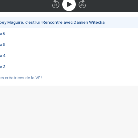
bey Maguire, c'est lui ! Rencontre avec Damien Witecka
e 6
e 5
e 4
e 3
s créatrices de la VF !
e 2
e 1
e Mektoub My Love arrive enfin ! Rencontre avec Shaïn Boumedine et Sal
i : après Toni en famille
elle réalise le bouleversant Dites lui que je l'aime