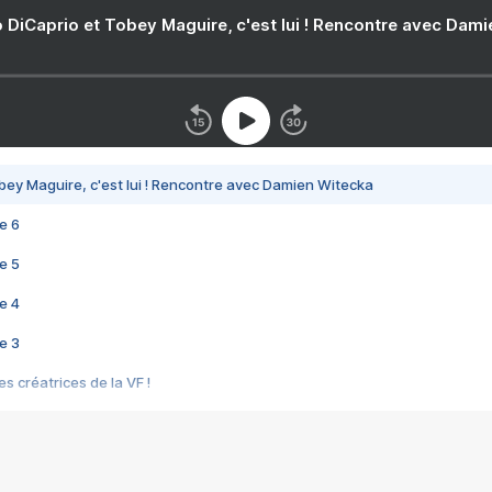
 DiCaprio et Tobey Maguire, c'est lui ! Rencontre avec Dam
bey Maguire, c'est lui ! Rencontre avec Damien Witecka
e 6
e 5
e 4
e 3
s créatrices de la VF !
e 2
e 1