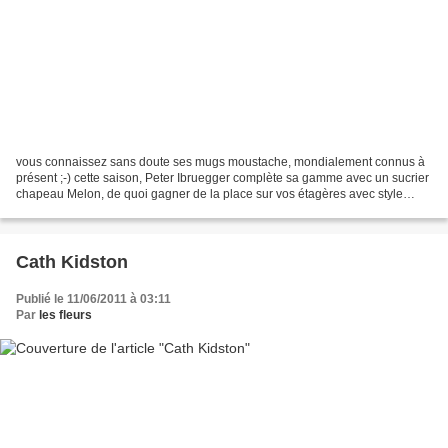
vous connaissez sans doute ses mugs moustache, mondialement connus à
présent ;-) cette saison, Peter Ibruegger complète sa gamme avec un sucrier
chapeau Melon, de quoi gagner de la place sur vos étagères avec style
disponibles en boutique et en ligne
Cath Kidston
Publié le 11/06/2011 à 03:11
Par
les fleurs