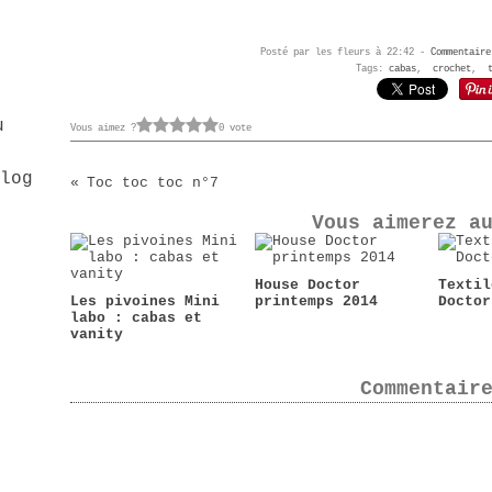
Posté par les fleurs à 22:42 -
Commentaire
Tags:
cabas
,
crochet
,
u
Vous aimez ?
0 vote
Toc toc toc n°7
Vous aimerez a
House Doctor
Textil
Les pivoines Mini
printemps 2014
Doctor
labo : cabas et
vanity
Commentair