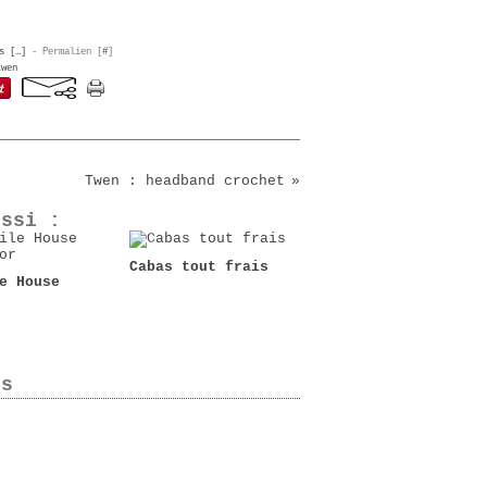
s [
…
]
- Permalien [
#
]
twen
Twen : headband crochet
ussi :
Cabas tout frais
e House
es