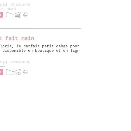
s [
…
]
- Permalien [
#
]
lle
,
maillo
t fait main
loris, le parfait petit cabas pour
 disponible en boutique et en lign
s [
…
]
- Permalien [
#
]
twen