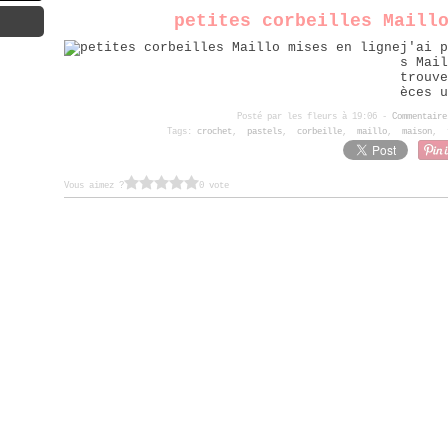
petites corbeilles Maill
j'ai p
s Mail
trouve
èces u
Posté par les fleurs à 19:06 -
Commentaire
Tags:
crochet
,
pastels
,
corbeille
,
maillo
,
maison
,
Vous aimez ?
0 vote