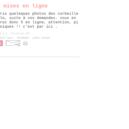
o mises en ligne
ris queleques photos des corbeille
lo, suite à vos demandes. vous en
rez donc 5 en ligne, attention, pi
niques !! c'est par ici .
s [
…
]
- Permalien [
#
]
fait main
,
handmade
,
pièce unique