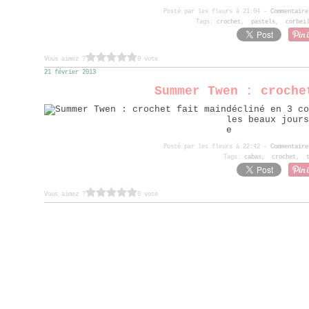
Posté par les fleurs à 21:04 -
Commentaire
Tags:
crochet
,
pastels
,
corbei
Vous aimez ?
0 vote
21 février 2013
Summer Twen : croche
décliné en 3 co
les beaux jours
e
Posté par les fleurs à 22:42 -
Commentaire
Tags:
cabas
,
crochet
,
Vous aimez ?
0 vote