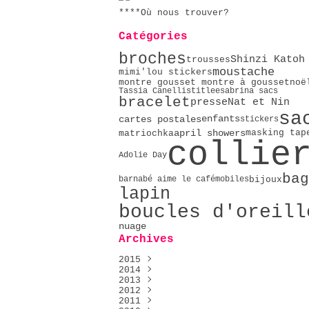
****Où nous trouver?
Catégories
broches
Shinzi Katoh
trousses
moustache
mimi'lou stickers
noë
montre gousset montre à gousset
Tassia Canellis
titlee
sabrina sacs
bracelet
presse
Nat et Nin
sa
cartes postales
enfants
stickers
april showers
masking tap
matriochka
collie
Adolie Day
bag
bijoux
barnabé aime le café
mobiles
lapin
boucles d'oreill
nuage
Archives
2015
2014
Décembre
(1)
2013
Mai
Décembre
(2)
(2)
2012
Avril
Novembre
Décembre
(4)
(4)
(9)
2011
Février
Octobre
Novembre
Décembre
(2)
(9)
(23)
(76)