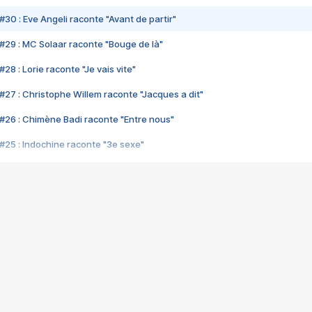
#30 : Eve Angeli raconte "Avant de partir"
#29 : MC Solaar raconte "Bouge de là"
28 : Lorie raconte "Je vais vite"
#27 : Christophe Willem raconte "Jacques a dit"
#26 : Chimène Badi raconte "Entre nous"
#25 : Indochine raconte "3e sexe"
#24 : Zaho raconte "C'est chelou"
#23 : Patrick Bruel raconte "Au café des délices"
#22 : Kyo raconte "Le chemin"
#21 : Nolwenn Leroy raconte "Cassé"
#20 : Patrick Hernandez raconte "Born to be alive"
#19 : Lorie raconte "Près de moi"